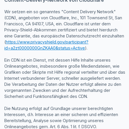
Content-Delivery-Network von Cloudflare
Wir setzen ein so genanntes "Content Delivery Network"
(CDN), angeboten von Cloudflare, Inc., 101 Townsend St, San
Francisco, CA 94107, USA, ein. Cloudflare ist unter dem
Privacy-Shield-Abkommen zertifiziert und bietet hierdurch
eine Garantie, das europäische Datenschutzrecht einzuhalten
(
https://www.privacyshield.gov/participant?
id=a2zt0000000GnZKAA0&status=Active
).
Ein CDN ist ein Dienst, mit dessen Hilfe Inhalte unseres
Onlineangebotes, insbesondere große Mediendateien, wie
Grafiken oder Skripte mit Hilfe regional verteilter und über das
Internet verbundener Server, schneller ausgeliefert werden.
Die Verarbeitung der Daten der Nutzer erfolgt alleine zu den
vorgenannten Zwecken und der Aufrechterhaltung der
Sicherheit und Funktionsfähigkeit des CDN.
Die Nutzung erfolgt auf Grundlage unserer berechtigten
Interessen, d.h. Interesse an einer sicheren und effizienten
Bereitstellung, Analyse sowie Optimierung unseres
Onlineangebotes gem. Art. 6 Abs. 1 lit. f. DSGVO.