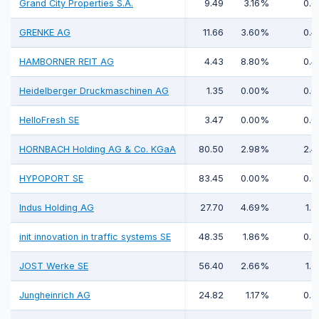
Grand City Properties S.A.
9.49
3.16%
0.0
GRENKE AG
11.66
3.60%
0.4
HAMBORNER REIT AG
4.43
8.80%
0.4
Heidelberger Druckmaschinen AG
1.35
0.00%
0.0
HelloFresh SE
3.47
0.00%
0.0
HORNBACH Holding AG & Co. KGaA
80.50
2.98%
2.4
HYPOPORT SE
83.45
0.00%
0.0
Indus Holding AG
27.70
4.69%
1.2
init innovation in traffic systems SE
48.35
1.86%
0.8
JOST Werke SE
56.40
2.66%
1.5
Jungheinrich AG
24.82
1.17%
0.8