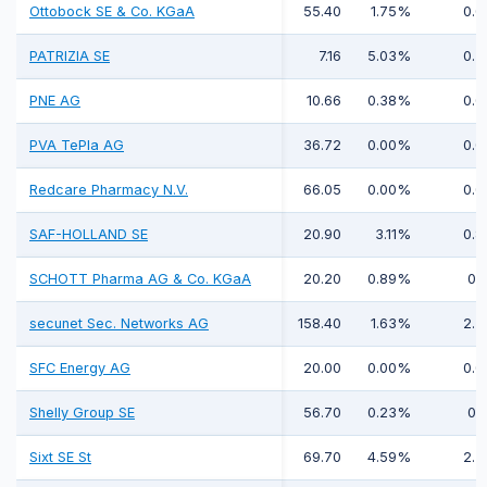
Ottobock SE & Co. KGaA
55.40
1.75%
0.0
PATRIZIA SE
7.16
5.03%
0.3
PNE AG
10.66
0.38%
0.0
PVA TePla AG
36.72
0.00%
0.0
Redcare Pharmacy N.V.
66.05
0.00%
0.0
SAF-HOLLAND SE
20.90
3.11%
0.8
SCHOTT Pharma AG & Co. KGaA
20.20
0.89%
0.1
secunet Sec. Networks AG
158.40
1.63%
2.7
SFC Energy AG
20.00
0.00%
0.0
Shelly Group SE
56.70
0.23%
0.1
Sixt SE St
69.70
4.59%
2.7