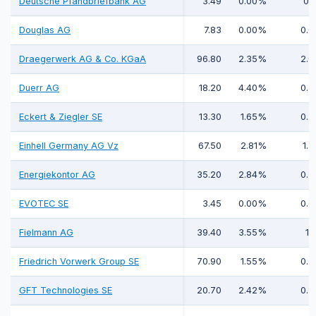
Deutsche Pfandbriefbank AG
3.49
0.00%
0.1
Douglas AG
7.83
0.00%
0.0
Draegerwerk AG & Co. KGaA
96.80
2.35%
2.0
Duerr AG
18.20
4.40%
0.7
Eckert & Ziegler SE
13.30
1.65%
0.5
Einhell Germany AG Vz
67.50
2.81%
1.5
Energiekontor AG
35.20
2.84%
0.5
EVOTEC SE
3.45
0.00%
0.0
Fielmann AG
39.40
3.55%
1.1
Friedrich Vorwerk Group SE
70.90
1.55%
0.3
GFT Technologies SE
20.70
2.42%
0.5