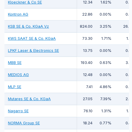
Kloeckner & Co SE
12.34
1.62%
0.2
Kontron AG
22.86
0.00%
0.6
KSB SE & Co. KGaA Vz
824.00
3.25%
26.7
KWS SAAT SE & Co. KGaA
73.30
1.71%
1.2
LPKF Laser & Electronics SE
13.75
0.00%
0.0
MBB SE
193.40
0.63%
3.3
MEDIOS AG
12.48
0.00%
0.0
MLP SE
7.41
4.86%
0.3
Mutares SE & Co. KGaA
27.05
7.39%
2.0
Nagarro SE
76.10
1.31%
1.0
NORMA Group SE
18.24
0.77%
0.4