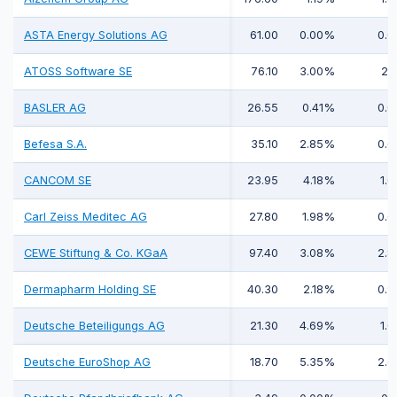
ASTA Energy Solutions AG
61.00
0.00%
0.0
ATOSS Software SE
76.10
3.00%
2.1
BASLER AG
26.55
0.41%
0.0
Befesa S.A.
35.10
2.85%
0.6
CANCOM SE
23.95
4.18%
1.0
Carl Zeiss Meditec AG
27.80
1.98%
0.6
CEWE Stiftung & Co. KGaA
97.40
3.08%
2.8
Dermapharm Holding SE
40.30
2.18%
0.9
Deutsche Beteiligungs AG
21.30
4.69%
1.0
Deutsche EuroShop AG
18.70
5.35%
2.6