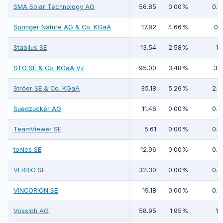
SMA Solar Technology AG
56.85
0.00%
0.0
Springer Nature AG & Co. KGaA
17.82
4.66%
0.1
Stabilus SE
13.54
2.58%
1.1
STO SE & Co. KGaA Vz
95.00
3.48%
3.3
Ströer SE & Co. KGaA
35.18
5.26%
2.3
Suedzucker AG
11.46
0.00%
0.2
TeamViewer SE
5.61
0.00%
0.0
tonies SE
12.96
0.00%
0.0
VERBIO SE
32.30
0.00%
0.0
VINCORION SE
19.18
0.00%
0.0
Vossloh AG
58.95
1.95%
1.1