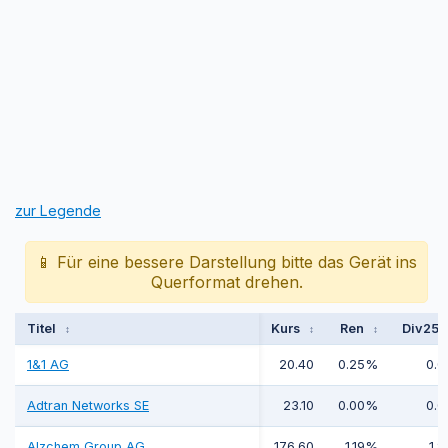
zur Legende
📱 Für eine bessere Darstellung bitte das Gerät ins
Querformat drehen.
Titel
Kurs
Ren
Div25
↕
↕
↕
1&1 AG
20.40
0.25%
0.0
Adtran Networks SE
23.10
0.00%
0.0
Alzchem Group AG
176.60
1.19%
1.8