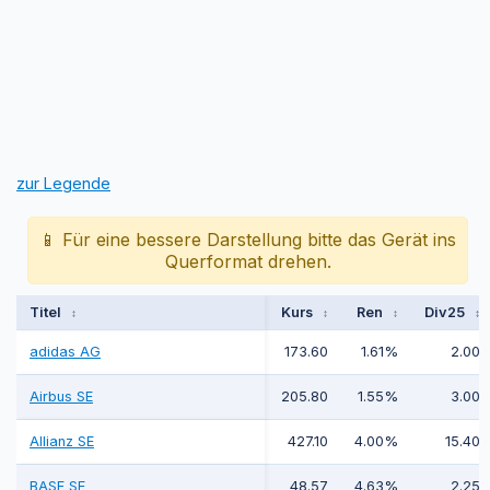
zur Legende
📱 Für eine bessere Darstellung bitte das Gerät ins
Querformat drehen.
Titel
Kurs
Ren
Div25
↕
↕
↕
↕
adidas AG
173.60
1.61%
2.00
Airbus SE
205.80
1.55%
3.00
Allianz SE
427.10
4.00%
15.40
BASF SE
48.57
4.63%
2.25