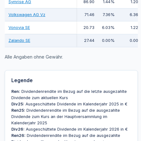
Symrise AG
86.90
1.44%
1.20
Volkswagen AG Vz
71.46
7.36%
6.36
Vonovia SE
20.73
6.03%
1.22
Zalando SE
27.44
0.00%
0.00
Alle Angaben ohne Gewähr.
Legende
Ren:
Dividendenrendite im Bezug auf die letzte ausgezahlte
Dividende zum aktuellen Kurs
Div25:
Ausgeschüttete Dividende im Kalenderjahr 2025 in €
Ren25:
Dividendenrendite im Bezug auf die ausgezahlte
Dividende zum Kurs an der Hauptversammlung im
Kalenderjahr 2025
Div26:
Ausgeschüttete Dividende im Kalenderjahr 2026 in €
Ren26:
Dividendenrendite im Bezug auf die ausgezahlte