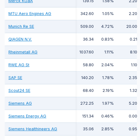
Merck KGaA
139.15
1.58%
2.20
MTU Aero Engines AG
342.60
1.05%
2.20
Munich Re SE
509.00
4.72%
20.00
QIAGEN N.V.
36.34
0.83%
0.21
Rheinmetall AG
1037.60
1.11%
8.10
RWE AG St
58.80
2.04%
1.10
SAP SE
140.20
1.78%
2.35
Scout24 SE
68.40
2.19%
1.32
Siemens AG
272.25
1.97%
5.20
Siemens Energy AG
151.34
0.46%
0.00
Siemens Healthineers AG
35.06
2.85%
0.95