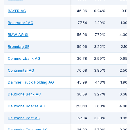
BAYER AG
46.06
0.24%
0.11
Beiersdorf AG
77.54
1.29%
1.00
BMW AG St
56.96
7.72%
4.30
Brenntag SE
59.06
3.22%
2.10
Commerzbank AG
36.78
2.99%
0.65
Continental AG
70.08
3.85%
2.50
Daimler Truck Holding AG
45.99
4.13%
1.90
Deutsche Bank AG
30.59
3.27%
0.68
Deutsche Boerse AG
258.10
1.63%
4.00
Deutsche Post AG
57.04
3.33%
1.85
Deutsche Telekom AG
26.39
3.79%
0.90