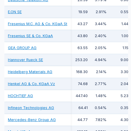
E.ON SE
19.59
2.91%
0.55
Fresenius M.C. AG & Co. KGaA St
43.27
3.44%
1.44
Fresenius SE & Co. KGaA
43.80
2.40%
1.00
GEA GROUP AG
63.55
2.05%
1.15
Hannover Rueck SE
253.20
4.94%
9.00
Heidelberg Materials AG
168.30
2.14%
3.30
Henkel AG & Co. KGaA Vz
74.68
2.77%
2.04
HOCHTIEF AG
447.40
1.48%
5.23
Infineon Technologies AG
64.41
0.54%
0.35
Mercedes-Benz Group AG
44.77
7.82%
4.30