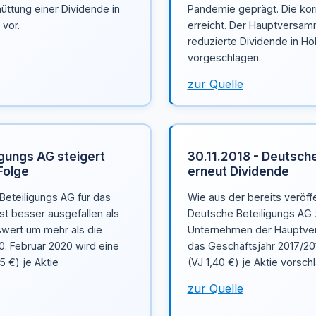
üttung einer Dividende in
Pandemie geprägt. Die kor
 vor.
erreicht. Der Hauptversam
reduzierte Dividende in Hö
vorgeschlagen.
zur Quelle
igungs AG steigert
30.11.2018 - Deutsch
Folge
erneut Dividende
eteiligungs AG für das
Wie aus der bereits veröff
st besser ausgefallen als
Deutsche Beteiligungs AG 
eswert um mehr als die
Unternehmen der Hauptver
. Februar 2020 wird eine
das Geschäftsjahr 2017/20
5 €) je Aktie
(VJ 1,40 €) je Aktie vorsch
zur Quelle