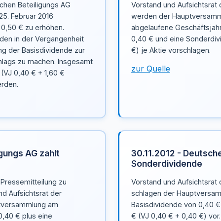
schen Beteiligungs AG
Vorstand und Aufsichtsrat
5. Februar 2016
werden der Hauptversamml
 0,50 € zu erhöhen.
abgelaufene Geschäftsjahr
en in der Vergangenheit
0,40 € und eine Sonderdiv
ng der Basisdividende zur
€) je Aktie vorschlagen.
hlags zu machen. Insgesamt
zur Quelle
 (VJ 0,40 € + 1,60 €
rden.
igungs AG zahlt
30.11.2012 - Deutsche
Sonderdividende
 Pressemitteilung zu
Vorstand und Aufsichtsrat
d Aufsichtsrat der
schlagen der Hauptversam
ptversammlung am
Basisdividende von 0,40 €
0,40 € plus eine
€ (VJ 0,40 € + 0,40 €) vor.