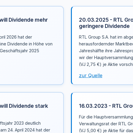
will Dividende mehr
20.03.2025 - RTL Gro
geringere Dividende
ril 2026 hat der
RTL Group S.A. hat im abg
eine Dividende in Höhe von
herausfordernder Marktbed
s Geschäftsjahr 2025
Jahreshälfte ihre Jahresp
wir der Hauptversammlung 
(VJ 2,75 €) je Aktie vorsch
zur Quelle
will Dividende stark
16.03.2023 - RTL Gro
Für die Hauptversammlung 
tsjahr 2023 deutlich
Verwaltungsrat der RTL Gr
am 24. April 2024 hat der
(VJ 5,00 €) je Aktie für d