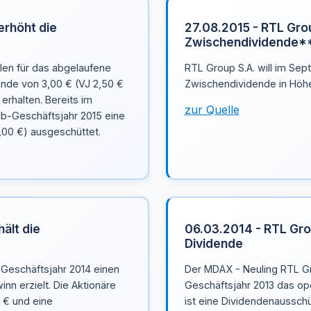
erhöht die
27.08.2015 - RTL Grou
Zwischendividende*
llen für das abgelaufene
RTL Group S.A. will im Sep
ende von 3,00 € (VJ 2,50 €
Zwischendividende in Höhe
erhalten. Bereits im
zur Quelle
lb-Geschäftsjahr 2015 eine
,00 €) ausgeschüttet.
ält die
06.03.2014 - RTL Grou
Dividende
 Geschäftsjahr 2014 einen
Der MDAX - Neuling RTL Gr
nn erzielt. Die Aktionäre
Geschäftsjahr 2013 das op
 € und eine
ist eine Dividendenausschü