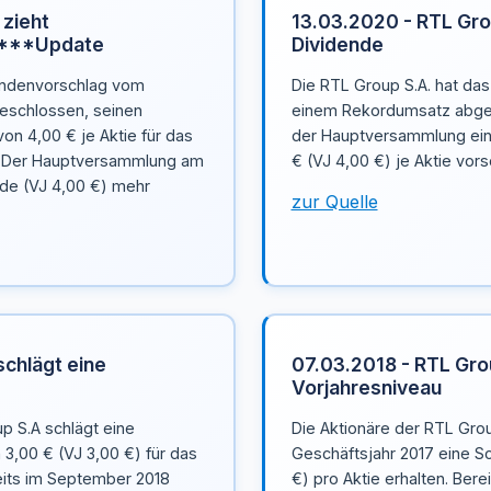
 zieht
13.03.2020 - RTL Gro
k ***Update
Dividende
dendenvorschlag vom
Die RTL Group S.A. hat da
beschlossen, seinen
einem Rekordumsatz abges
on 4,00 € je Aktie für das
der Hauptversammlung ein
. Der Hauptversammlung am
€ (VJ 4,00 €) je Aktie vors
nde (VJ 4,00 €) mehr
zur Quelle
schlägt eine
07.03.2018 - RTL Gro
Vorjahresniveau
p S.A schlägt eine
Die Aktionäre der RTL Grou
3,00 € (VJ 3,00 €) für das
Geschäftsjahr 2017 eine S
reits im September 2018
€) pro Aktie erhalten. Ber