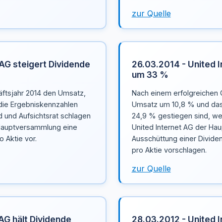
zur Quelle
 AG steigert Dividende
26.03.2014 - United I
um 33 %
äftsjahr 2014 den Umsatz,
Nach einem erfolgreichen 
die Ergebniskennzahlen
Umsatz um 10,8 % und das
d und Aufsichtsrat schlagen
24,9 % gestiegen sind, we
 Hauptversammlung eine
United Internet AG der Ha
 Aktie vor.
Ausschüttung einer Divide
pro Aktie vorschlagen.
zur Quelle
AG hält Dividende
28.03.2012 - United 