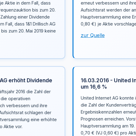
e Aktie in dem Fall, dass
erneut verbessern und ihr
Frequenzauktion bis zum 20.
Aufsichtsrat werden der am
 Zahlung einer Dividende
Hauptversammlung eine Er
m Fall, dass 1&1 Drillisch AG
0,80 €) je Aktie vorschlage
bis zum 20. Mai 2019 keine
zur Quelle
 AG erhöht Dividende
16.03.2016 - United I
um 16,6 %
ftsjahr 2016 die Zahl der
United Internet AG konnte
die operativen
die Zahl der Kundenverträ
ch verbessern und ihre
Ergebniskennzahlen erneut
Aufsichtsrat schlagen der
Prognosen erreichen. Vors
ptversammlung eine erhöhte
Hauptversammlung am 19. M
 Aktie vor.
0,70 € (VJ 0,60 €) pro Akt