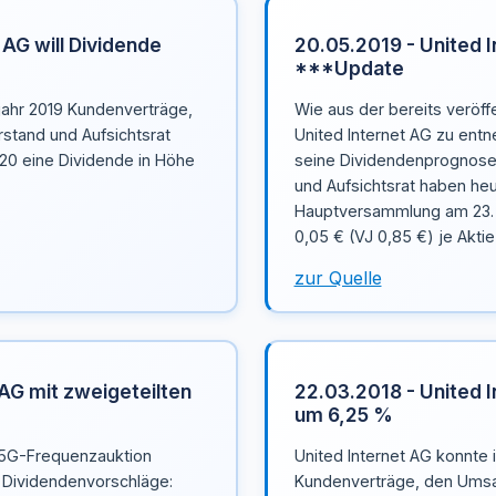
 AG will Dividende
20.05.2019 - United I
***Update
jahr 2019 Kundenverträge,
Wie aus der bereits veröff
stand und Aufsichtsrat
United Internet AG zu ent
0 eine Dividende in Höhe
seine Dividendenprognose 
und Aufsichtsrat haben he
Hauptversammlung am 23. 
0,05 € (VJ 0,85 €) je Akti
zur Quelle
 AG mit zweigeteilten
22.03.2018 - United 
um 6,25 %
 5G-Frequenzauktion
United Internet AG konnte 
i Dividendenvorschläge:
Kundenverträge, den Umsa