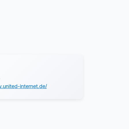
X
.united-internet.de/